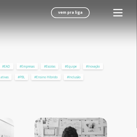
vem pra liga
#EAD
#Empresas
#Escolas
#Equipe
#Inovação
ativas
#PBL
#Ensino Híbrido
#Inclusão