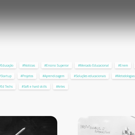
#Educação
#Notícias
#Ensino Superior
#Mercado Educacional
#Enem
#Startup
#Projetos
#Aprendizagem
#Soluções educacionais
#Metodologias 
#Ed Techs
#Soft e hard skills
#Artes