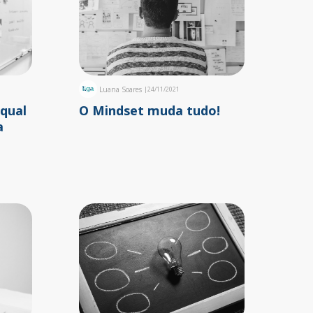
Luana Soares
|
24/11/2021
qual
O Mindset muda tudo!
a