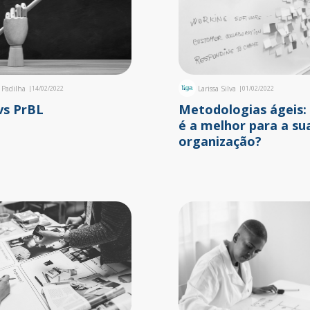
a Padilha
|
14/02/2022
Larissa Silva
|
01/02/2022
vs PrBL
Metodologias ágeis: 
é a melhor para a su
organização?