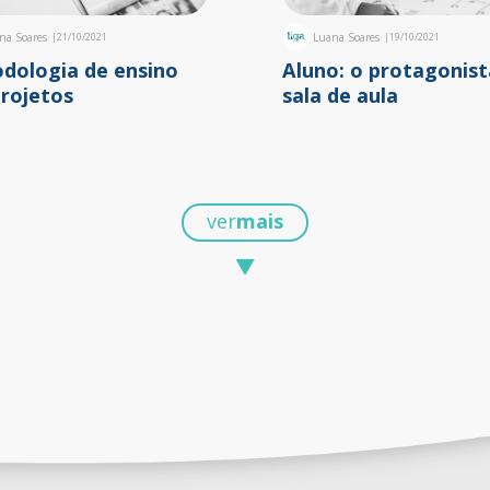
na Soares
|
21/10/2021
Luana Soares
|
19/10/2021
dologia de ensino
Aluno: o protagonist
projetos
sala de aula
ver
mais