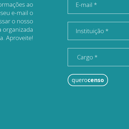
formações ao
E-mail *
 seu e-mail o
essar o nosso
a organizada
Instituição *
va. Aproveite!
quero
censo