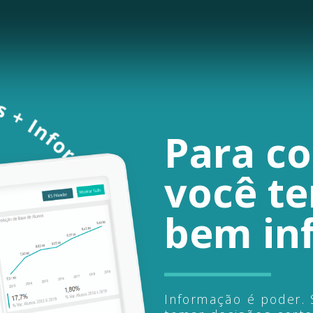
Para
co
você
t
bem
in
Informação é poder. 