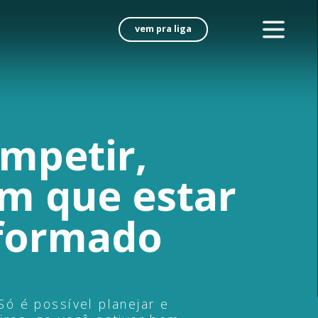
vem pra liga
mpetir,
em
que
estar
formado
Só é possível planejar e