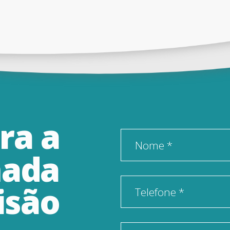
ra
a
Nome *
ada
isão
Telefone *