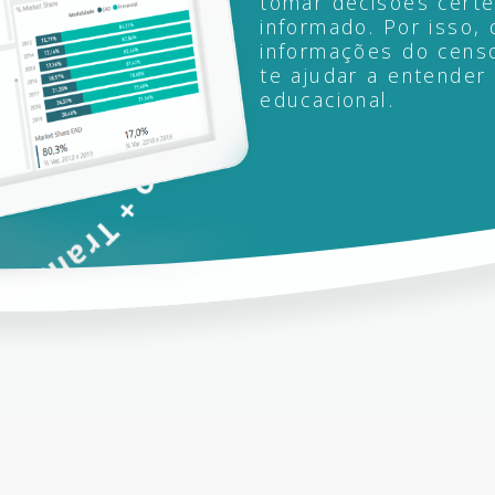
tomar decisões certe
informado. Por isso, 
informações do censo
te ajudar a entender
educacional.