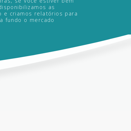
iras, se você estiver bem
disponibilizamos as
 e criamos relatórios para
 a fundo o mercado