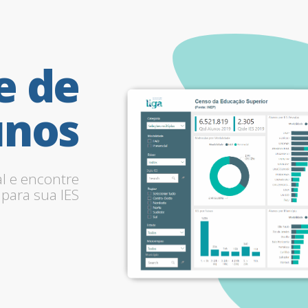
e
de
unos
al e encontre
para sua IES