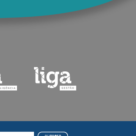
eu
quero