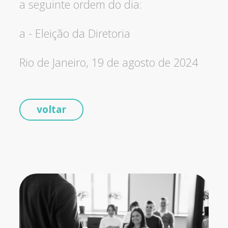
a seguinte ordem do dia:
a - Eleição da Diretoria
Rio de Janeiro, 19 de agosto de 2024
voltar